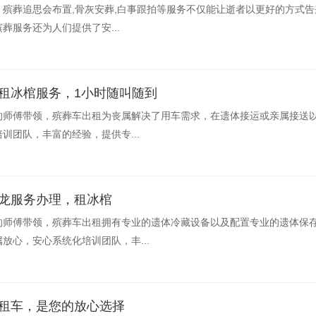
殡葬追思会布置,骨灰安葬,白事跟拍等服务不仅能让逝者以更好的方式
葬服务还为人们提供了安...
租冰棺服务，1小时随叫随到
的师傅带领，殡葬车出租为丧属解决了用车需求，在遗体接运或亲属接送
训团队，丰富的经验，提供专...
条龙服务办理，租冰棺
的师傅带领，殡葬车出租拥有专业的遗体冷藏设备以及配置专业的遗体保
放心，安心系统化培训团队，丰...
务租车，是您的放心选择