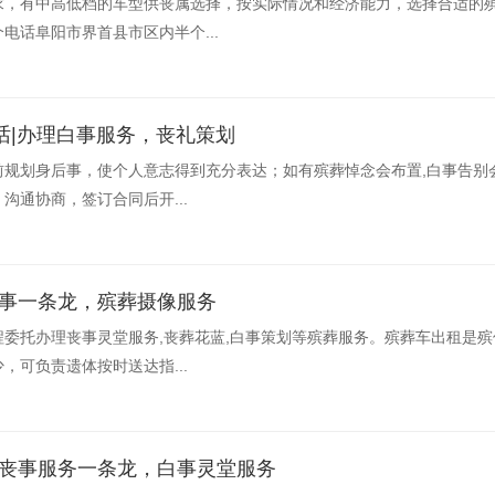
求，有中高低档的车型供丧属选择，按实际情况和经济能力，选择合适的
电话阜阳市界首县市区内半个...
话|办理白事服务，丧礼策划
规划身后事，使个人意志得到充分表达；如有殡葬悼念会布置,白事告别
沟通协商，签订合同后开...
白事一条龙，殡葬摄像服务
委托办理丧事灵堂服务,丧葬花蓝,白事策划等殡葬服务。殡葬车出租是
，可负责遗体按时送达指...
-丧事服务一条龙，白事灵堂服务