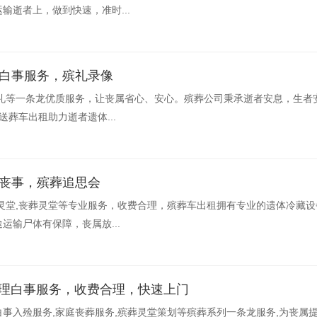
输逝者上，做到快速，准时...
理白事服务，殡礼录像
丧礼等一条龙优质服务，让丧属省心、安心。殡葬公司秉承逝者安息，生者
送葬车出租助力逝者遗体...
理丧事，殡葬追思会
灵堂,丧葬灵堂等专业服务，收费合理，殡葬车出租拥有专业的遗体冷藏
运输尸体有保障，丧属放...
办理白事服务，收费合理，快速上门
事入殓服务,家庭丧葬服务,殡葬灵堂策划等殡葬系列一条龙服务,为丧属