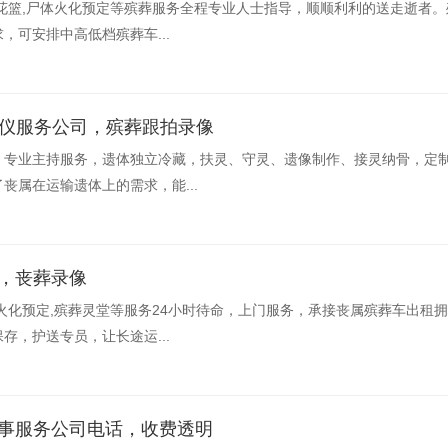
花篮,尸体火化预定等殡葬服务全程专业人士指导，顺顺利利的送走逝者
，可安排中高低档殡葬车...
礼仪服务公司，殡葬跟拍录像
：专业主持服务，遗体独立冷藏，扶灵、守灵、遗像制作、接灵纳骨，定
丧属在运输遗体上的需求，能...
务，丧葬录像
火化预定,殡葬灵堂等服务24小时待命，上门服务，承接丧属殡葬车出租
存，护送专员，让长途运...
白事服务公司电话，收费透明