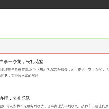
-白事一条龙，丧礼花篮
受理丧事灵棚布置,追悼花圈,葬礼仪式等服务，还可提供寿衣，寿棺，
团队，有经验丰富的驾驶...
务办理，丧礼乐队
服务,骨灰安葬等先服务后收费，丧事办理完毕后收取。殡葬车出租让丧属