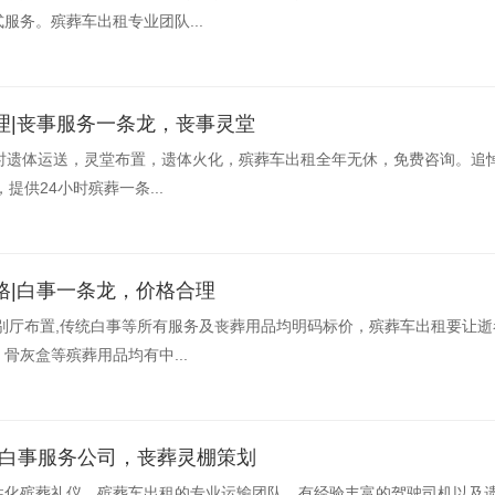
服务。殡葬车出租专业团队...
理|丧事服务一条龙，丧事灵堂
时遗体运送，灵堂布置，遗体火化，殡葬车出租全年无休，免费咨询。追悼
提供24小时殡葬一条...
格|白事一条龙，价格合理
别厅布置,传统白事等所有服务及丧葬用品均明码标价，殡葬车出租要让
骨灰盒等殡葬用品均有中...
规白事服务公司，丧葬灵棚策划
性化殡葬礼仪，殡葬车出租的专业运输团队，有经验丰富的驾驶司机以及