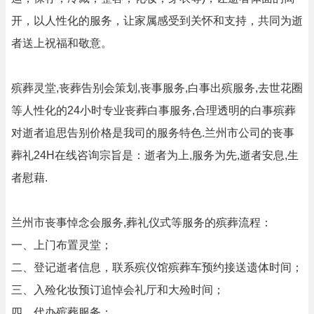
开，以人性化的服务，让家属感受到关怀和支持，共同为逝
者送上祝福和敬意。
殡葬灵堂,丧葬告别会策划,丧事服务,白事出殡服务,去世花圈
等人性化的24小时专业丧葬白事服务,合理透明的白事殡葬
对逝者追思告别价格是我司的服务特色.兰州市公司的丧事
葬礼24H在线咨询宗旨是：逝者为上,服务为先,逝者安息,生
者慰藉.
兰州市丧事悼念会服务,葬礼仪式等服务的殡葬流程：
一、上门布置灵堂；
二、登记逝者信息，联系殡仪馆殡葬车预约接送遗体时间；
三、入殓化妆预订追悼会礼厅和大殓时间；
四、代办殡葬服务；