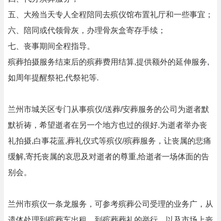
五、大殓当天专人全程陪同去殡仪馆布置礼厅和一些事宜；
六、陪同或代领骨灰，办理骨灰盒寄存手续；
七、丧事期间全程指导。
殡葬拍摄服务结束后的殡葬费用结算,提供额外的延伸服务,
如周年提醒祭祀,代祭祀等.
兰州市城关区专门从事殡仪/送葬/安葬服务的公司为逝者默
默祈祷，希望逝者在另一个地方也过的很好.为逝者举办丧
礼拍摄,白事花蓝,葬礼仪式等殡仪/殡葬服务，让丧属的悲痛
缓解,寄托丧属的哀思及对逝者的尊重,给逝者一场体面的告
别会。
兰州市殡仪一条龙服务，可参考殡葬公司受理的业务广，从
遗体处理到殡葬车出租，到殡葬葬礼的举行，以及市场上丧