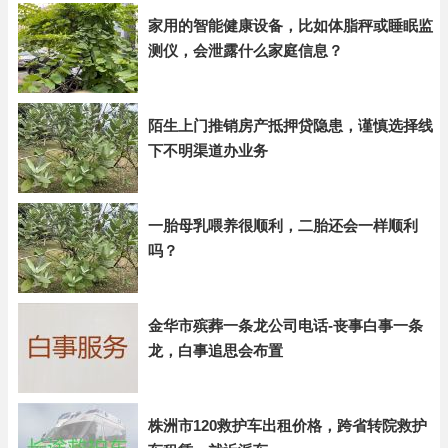
家用的智能健康设备，比如体脂秤或睡眠监
测仪，会泄露什么家庭信息？
陌生上门推销房产抵押贷隐患，谨慎选择线
下不明渠道办业务
一胎母乳喂养很顺利，二胎还会一样顺利
吗？
金华市殡葬一条龙公司电话-丧事白事一条
龙，白事追思会布置
株洲市120救护车出租价格，跨省转院救护