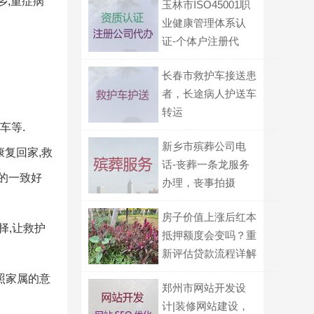
乡,重症病
玉林市ISO45001职
业健康管理体系认
证-个体户注册代
办，服务好，欢迎电
长春市救护车接送患
话咨询
者，长途病人护送车
转运
车等.
新乡市殡葬公司电
康复回家,救
话-丧葬一条龙服务
的一致好
办理，丧事拍摄
房子价值上涨后红本
择,让救护
抵押额度会变吗？重
新评估贷款流程详解
照家属的意
郑州市网站开发设
计|装修网站建设，