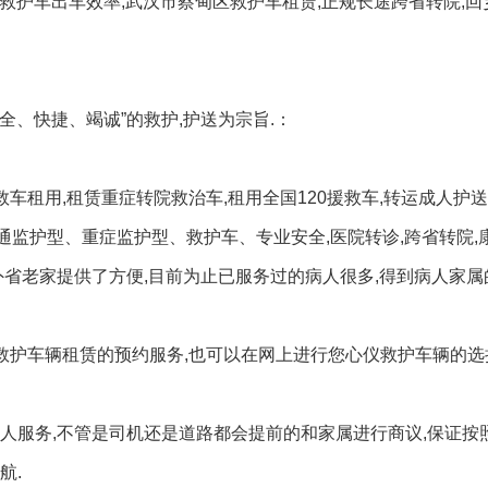
的救护车出车效率,武汉市蔡甸区救护车租赁,正规长途跨省转院,回
全、快捷、竭诚”的救护,护送为宗旨.：
车租用,租赁重症转院救治车,租用全国120援救车,转运成人护送
通监护型、重症监护型、救护车、专业安全,医院转诊,跨省转院,
外省老家提供了方便,目前为止已服务过的病人很多,得到病人家属
救护车辆租赁的预约服务,也可以在网上进行您心仪救护车辆的选
人服务,不管是司机还是道路都会提前的和家属进行商议,保证按
航.