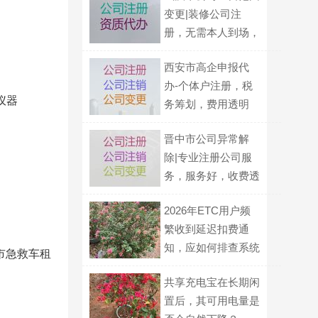
变更|装修公司注
册，无需本人到场，
专业代办
西安市高企申报代
办-个体户注册，税
仪器
务筹划，费用透明
晋中市公司异常解
除|专业注册公司服
务，服务好，收费透
明
2026年ETC用户频
繁收到延迟扣费通
知，应如何排查系统
市急救车租
问题？
共享充电宝在长期闲
置后，其可用电量是