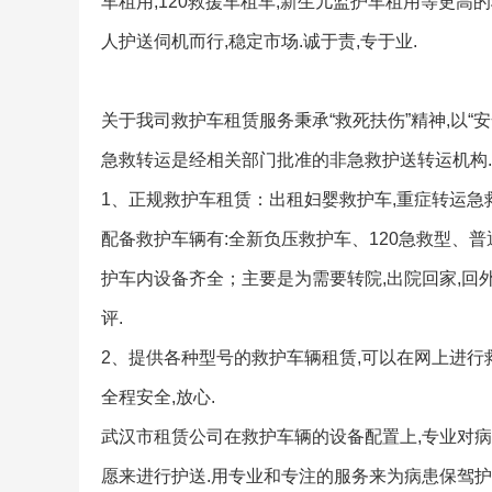
车租用,120救援车租车,新生儿监护车租用等更高
人护送伺机而行,稳定市场.诚于责,专于业.
关于我司救护车租赁服务秉承“救死扶伤”精神,以“安
急救转运是经相关部门批准的非急救护送转运机构.
1、正规救护车租赁：出租妇婴救护车,重症转运急救
配备救护车辆有:全新负压救护车、120急救型、普
护车内设备齐全；主要是为需要转院,出院回家,回
评.
2、提供各种型号的救护车辆租赁,可以在网上进行
全程安全,放心.
武汉市租赁公司在救护车辆的设备配置上,专业对病
愿来进行护送.用专业和专注的服务来为病患保驾护