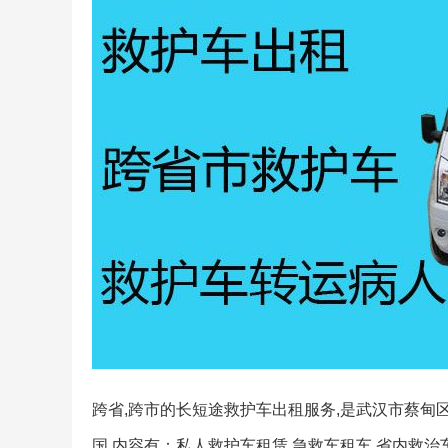
跨省,跨市的长短途救护车出租服务,是武汉市蔡甸
国,内容有：私人救护车租赁,急救车租车,省内救治车