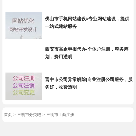
佛山市手机网站建设#专业网站建设，提供
一站式建站服务
西安市高企申报代办-个体户注册，税务筹
划，费用透明
晋中市公司异常解除|专业注册公司服务，服
务好，收费透明
首页
>
三明市分类吧
>
三明市工商注册