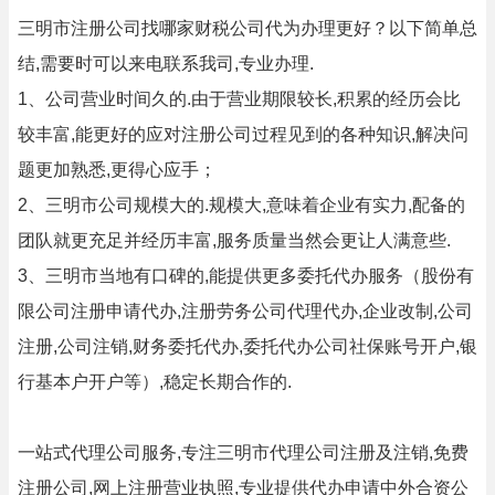
三明市注册公司找哪家财税公司代为办理更好？以下简单总
结,需要时可以来电联系我司,专业办理.
1、公司营业时间久的.由于营业期限较长,积累的经历会比
较丰富,能更好的应对注册公司过程见到的各种知识,解决问
题更加熟悉,更得心应手；
2、三明市公司规模大的.规模大,意味着企业有实力,配备的
团队就更充足并经历丰富,服务质量当然会更让人满意些.
3、三明市当地有口碑的,能提供更多委托代办服务（股份有
限公司注册申请代办,注册劳务公司代理代办,企业改制,公司
注册,公司注销,财务委托代办,委托代办公司社保账号开户,银
行基本户开户等）,稳定长期合作的.
一站式代理公司服务,专注三明市代理公司注册及注销,免费
注册公司,网上注册营业执照,专业提供代办申请中外合资公