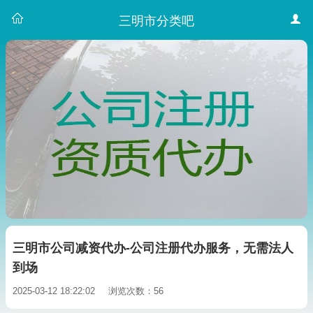
三明市分类吧
三明市公司减资代办-公司注册代办服务，无需法人
到场
2025-03-12 18:22:02
浏览次数：56