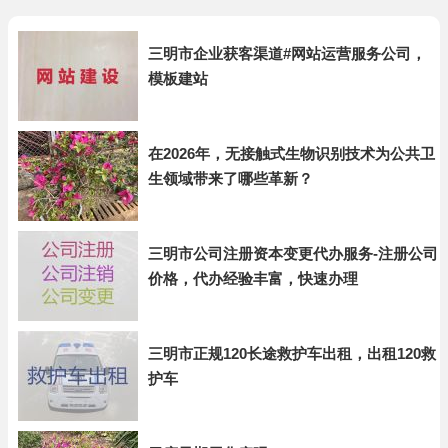
三明市企业获客渠道#网站运营服务公司，
模板建站
在2026年，无接触式生物识别技术为公共卫
生领域带来了哪些革新？
三明市公司注册资本变更代办服务-注册公司
价格，代办经验丰富，快速办理
三明市正规120长途救护车出租，出租120救
护车