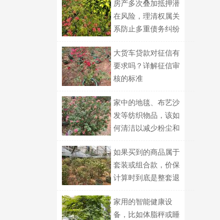
房产多次叠加抵押潜
在风险，理清权属关
系防止多重债务纠纷
大货车贷款对征信有
要求吗？详解征信审
核的标准
家中的地毯、布艺沙
发等纺织物品，该如
何清洁以减少粉尘和
微生物污染？
如果买到的商品属于
套装或组合款，价保
计算时到底是整套退
差、还是拆开单件逐
家用的智能健康设
个比价？
备，比如体脂秤或睡