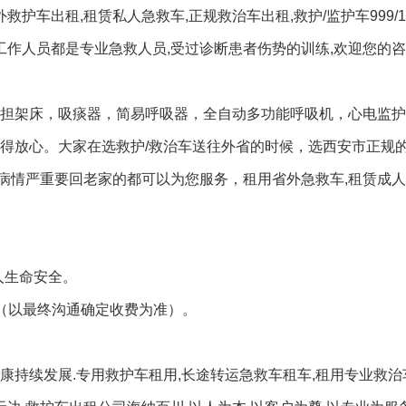
护车出租,租赁私人急救车,正规救治车出租,救护/监护车999/1
的工作人员都是专业急救人员,受过诊断患者伤势的训练,欢迎您的
华担架床，吸痰器，简易呼吸器，全自动多功能呼吸机，心电监
得放心。大家在选救护/救治车送往外省的时候，选西安市正规的
病情严重要回老家的都可以为您服务，租用省外急救车,租赁成人
人生命安全。
元（以最终沟通确定收费为准）。
康持续发展.专用救护车租用,长途转运急救车租车,租用专业救治