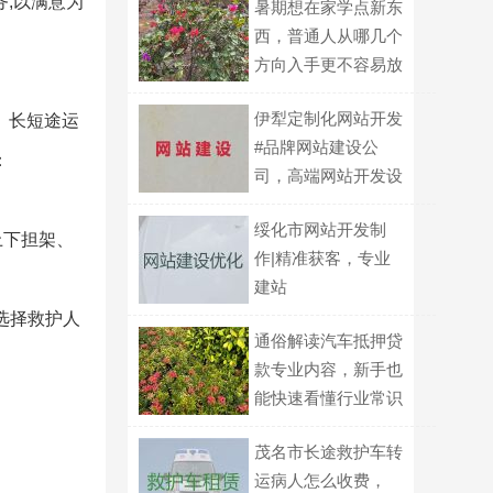
务,以满意为
暑期想在家学点新东
西，普通人从哪几个
方向入手更不容易放
弃？
伊犁定制化网站开发
、长短途运
#品牌网站建设公
：
司，高端网站开发设
计
绥化市网站开发制
上下担架、
作|精准获客，专业
建站
选择救护人
通俗解读汽车抵押贷
款专业内容，新手也
能快速看懂行业常识
茂名市长途救护车转
运病人怎么收费，