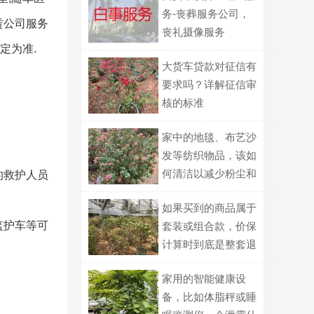
务-丧葬服务公司，
赁公司服务
丧礼摄像服务
定为准.
大货车贷款对征信有
要求吗？详解征信审
核的标准
家中的地毯、布艺沙
发等纺织物品，该如
何清洁以减少粉尘和
的救护人员
微生物污染？
如果买到的商品属于
监护车等可
套装或组合款，价保
计算时到底是整套退
差、还是拆开单件逐
家用的智能健康设
个比价？
备，比如体脂秤或睡