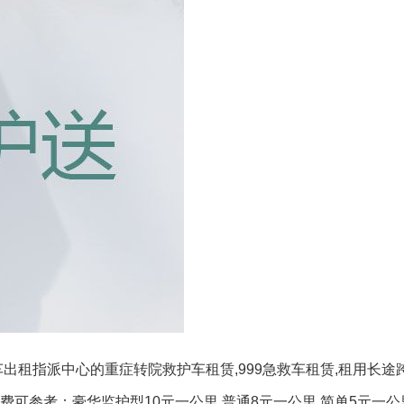
出租指派中心的重症转院救护车租赁,999急救车租赁,租用长途
可参考：豪华监护型10元一公里,普通8元一公里,简单5元一公