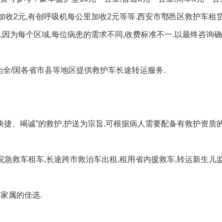
加收2元,有创呼吸机每公里加收2元等等.西安市鄠邑区救护车租
因为每个区域,每位病患的需求不同,收费标准不一.以最终咨询确
为全/国各省市县等地区提供救护车长途转运服务.
.
、快捷、竭诚”的救护,护送为宗旨.可根据病人需要配备有救护资质
院急救车租车,长途跨市救治车出租,租用省内援救车,转运新生儿
家属的佳选.