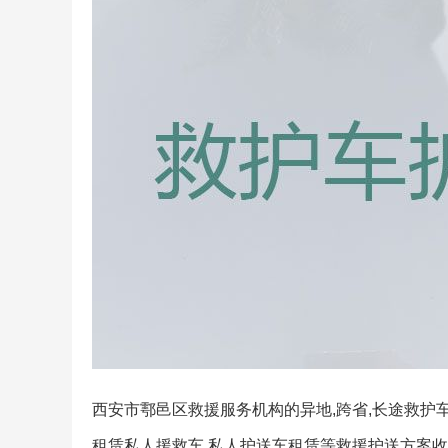
西安市鄠邑区救援服务机构的异地,跨省,长途救护车
租赁私人援救车,私人护送车租赁等救援护送方案收费