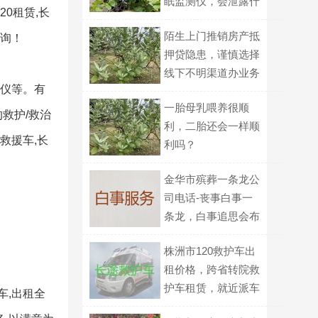
眠监测仪，会泄露什
20租赁,长
么家庭信息？
陌生上门推销房产抵
咨询！
押贷隐患，谨慎选择
线下不明渠道办业务
护仪等。有
一胎母乳喂养很顺
救护/救治
利，二胎还会一样顺
救援车,长
利吗？
金华市殡葬一条龙公
司电话-丧事白事一
条龙，白事追思会布
置
株洲市120救护车出
租价格，跨省转院救
护车租赁，就近派车
车,出租全