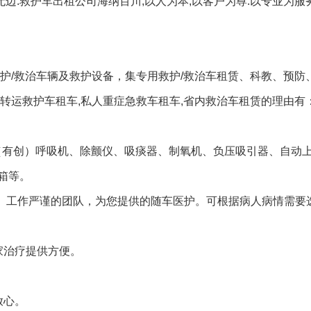
无边.救护车出租公司海纳百川,以人为本,以客户为尊.以专业为服
护/救治车辆及救护设备，集专用救护/救治车租赁、科教、预防
转运救护车租车,私人重症急救车租车,省内救治车租赁的理由有
创（有创）呼吸机、除颤仪、吸痰器、制氧机、负压吸引器、自动
箱等。
富、工作严谨的团队，为您提供的随车医护。可根据病人病情需要
家治疗提供方便。
放心。