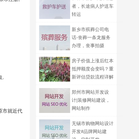
者，长途病人护送车
转运
新乡市殡葬公司电
话-丧葬一条龙服务
办理，丧事拍摄
房子价值上涨后红本
抵押额度会变吗？重
新评估贷款流程详解
.
郑州市网站开发设
计|装修网站建设，
网站制作
原市就近代
无锡市购物网站设计
开发#品牌网站建