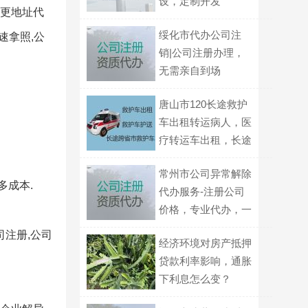
设，定制开发
变更地址代
绥化市代办公司注
速拿照,公
销|公司注册办理，
无需亲自到场
唐山市120长途救护
车出租转运病人，医
疗转运车出租，长途
转运回家
常州市公司异常解除
多成本.
代办服务-注册公司
价格，专业代办，一
站式服务
司注册,公司
经济环境对房产抵押
贷款利率影响，通胀
下利息怎么变？