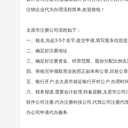
注销企业代为办理流程简单,欢迎致电！
太原市注册公司流程如下：
一、核名,先起3-5个名字,提交申请,填写股东信息提
二、确定好注册地址
三、确定好注册资金、经营范围、股份分配比例去
四、审核完毕领取营业执照正副本和公章,目前公章
五、银行开户,去太原市就近银行开对公户.办理时间大
六、税务报道,需要会计处理,特备提醒,太原市公
软件公司注册,代办注册科技公司,代驾公司注册代理
办公司申请代办服务.