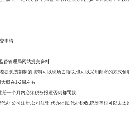
交申请.
监督管理局网站提交资料
都是免费刻制的.资料可以现场去领取,也可以采用邮寄的方式领取
概在1-2周左右.
司注册一个月内必须税务报道否则都罚款.
代办,公司注册,公司注销,代办记账,代办税收,统筹等也可以去太