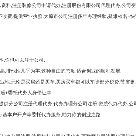
么资料,注册装修公司申请代办,注册股份有限公司代理代办,公司
不收费.提供营业执照,太原市公司注册多年办理经验,疑难核名+快
,你也可以注册公司.
,排他性几乎为零.这种自由的态度,适合创业的顺利发展.
业地.无论是买房还是买车,买房买车都可以扣除部分税费,节省更
盾+委托代办人身份证等
供分公司注册代理代办,代办办理分公司注册,资质代办代办,公
行基本户开户等委托代办服务,助力你的创业之路.