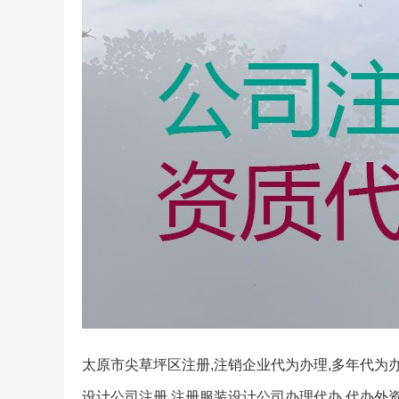
太原市尖草坪区注册,注销企业代为办理,多年代为
设计公司注册,注册服装设计公司办理代办,代办外资