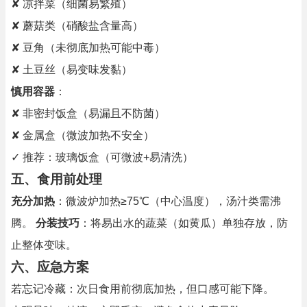
✘ 凉拌菜（细菌易繁殖）
✘ 蘑菇类（硝酸盐含量高）
✘ 豆角（未彻底加热可能中毒）
✘ 土豆丝（易变味发黏）
慎用容器
：
✘ 非密封饭盒（易漏且不防菌）
✘ 金属盒（微波加热不安全）
✓ 推荐：玻璃饭盒（可微波+易清洗）
五、食用前处理
充分加热
：微波炉加热≥75℃（中心温度），汤汁类需沸
腾。
分装技巧
：将易出水的蔬菜（如黄瓜）单独存放，防
止整体变味。
六、应急方案
若忘记冷藏：次日食用前彻底加热，但口感可能下降。