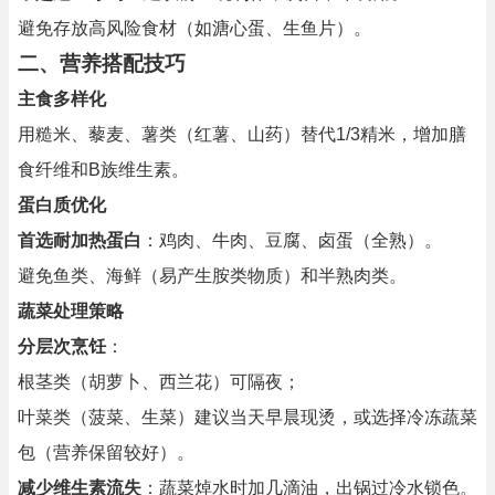
避免存放高风险食材（如溏心蛋、生鱼片）。
二、营养搭配技巧
主食多样化
用糙米、藜麦、薯类（红薯、山药）替代1/3精米，增加膳
食纤维和B族维生素。
蛋白质优化
首选耐加热蛋白
：鸡肉、牛肉、豆腐、卤蛋（全熟）。
避免鱼类、海鲜（易产生胺类物质）和半熟肉类。
蔬菜处理策略
分层次烹饪
：
根茎类（胡萝卜、西兰花）可隔夜；
叶菜类（菠菜、生菜）建议当天早晨现烫，或选择冷冻蔬菜
包（营养保留较好）。
减少维生素流失
：蔬菜焯水时加几滴油，出锅过冷水锁色。