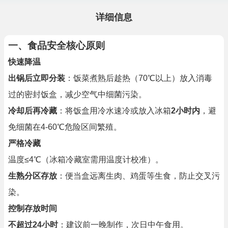
详细信息
一、食品安全核心原则
快速降温
出锅后立即分装
：饭菜煮熟后趁热（70℃以上）放入消毒
过的密封饭盒，减少空气中细菌污染。
冷却后再冷藏
：将饭盒用冷水速冷或放入冰箱
2小时内
，避
免细菌在4-60℃危险区间繁殖。
严格冷藏
温度≤4℃（冰箱冷藏室需用温度计校准）。
生熟分区存放
：便当盒远离生肉、鸡蛋等生食，防止交叉污
染。
控制存放时间
不超过24小时
：建议前一晚制作，次日中午食用。