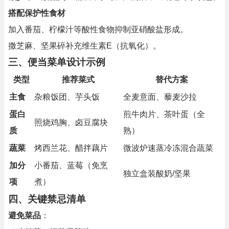
搭配保护性食材
加入番茄、柠檬汁等酸性食物抑制亚硝酸盐形成。
撒芝麻、坚果碎补充维生素E（抗氧化）。
三、便当菜单设计示例
类型
推荐菜式
替代方案
主食
杂粮饭团、芋头饭
全麦意面、藜麦沙拉
蛋白
煎牛肉片、茶叶蛋（全
照烧鸡胸、卤豆腐块
质
熟）
蔬菜
烤西兰花、醋拌藕片
微波炉速蒸冷冻混合蔬菜
加分
小番茄、蓝莓（免烹
独立盒装酸奶/坚果
项
煮）
四、关键禁忌清单
避免菜品
：