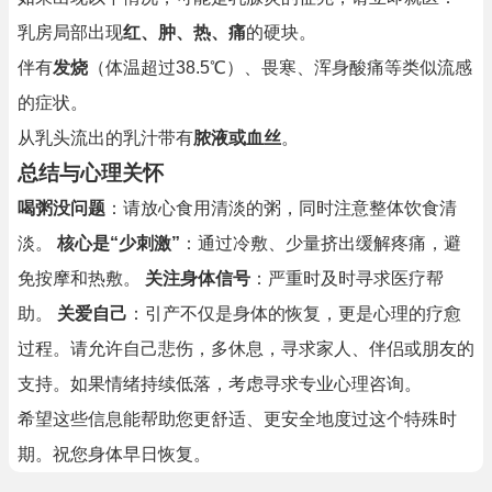
乳房局部出现
红、肿、热、痛
的硬块。
伴有
发烧
（体温超过38.5℃）、畏寒、浑身酸痛等类似流感
的症状。
从乳头流出的乳汁带有
脓液或血丝
。
总结与心理关怀
喝粥没问题
：请放心食用清淡的粥，同时注意整体饮食清
淡。
核心是“少刺激”
：通过冷敷、少量挤出缓解疼痛，避
免按摩和热敷。
关注身体信号
：严重时及时寻求医疗帮
助。
关爱自己
：引产不仅是身体的恢复，更是心理的疗愈
过程。请允许自己悲伤，多休息，寻求家人、伴侣或朋友的
支持。如果情绪持续低落，考虑寻求专业心理咨询。
希望这些信息能帮助您更舒适、更安全地度过这个特殊时
期。祝您身体早日恢复。