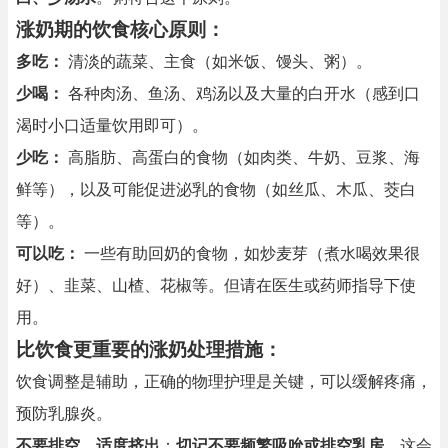
涨奶期的饮食核心原则：
多吃：
清淡的蔬菜、主食（如米饭、馒头、粥）。
少喝：
各种肉汤、鱼汤、鸡汤以及大量的白开水（感到口
渴时小口适量饮用即可）。
少吃：
高脂肪、高蛋白的食物（如肉类、牛奶、豆浆、海
鲜等），以及可能促进泌乳的食物（如丝瓜、木瓜、茭白
等）。
可以吃：
一些有助回奶的食物，如炒麦芽（煮水喝效果很
好）、韭菜、山楂、花椒等。但请在医生或药师指导下使
用。
比饮食更重要的涨奶处理措施：
饮食调整是辅助，正确的物理护理是关键，可以缓解疼痛，
预防乳腺炎。
不要排空，适度挤出
：
切记不要频繁吸吮或排空乳房
，这会