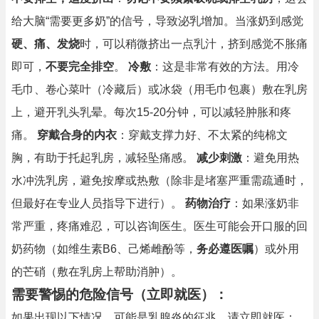
给大脑“需要更多奶”的信号，导致泌乳增加。当涨奶到感觉
硬、痛、发烧
时，可以稍微挤出一点乳汁，挤到感觉不胀痛
即可，
不要完全排空
。
冷敷
：这是非常有效的方法。用冷
毛巾、卷心菜叶（冷藏后）或冰袋（用毛巾包裹）敷在乳房
上，避开乳头乳晕。每次15-20分钟，可以减轻肿胀和疼
痛。
穿戴合身的内衣
：穿戴支撑力好、不太紧的纯棉文
胸，有助于托起乳房，减轻坠痛感。
减少刺激
：避免用热
水冲洗乳房，避免按摩或热敷（除非是堵塞严重需疏通时，
但最好在专业人员指导下进行）。
药物治疗
：如果涨奶非
常严重，疼痛难忍，可以咨询医生。医生可能会开口服的回
奶药物（如维生素B6、己烯雌酚等，
务必遵医嘱
）或外用
的芒硝（敷在乳房上帮助消肿）。
需要警惕的危险信号（立即就医）：
如果出现以下情况，可能是乳腺炎的征兆，请立即就医：