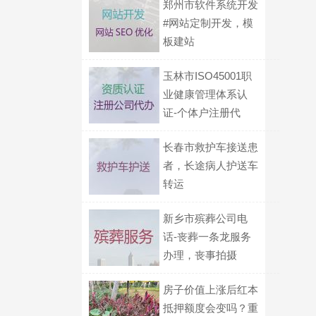
郑州市软件系统开发
#网站定制开发，模
板建站
玉林市ISO45001职
业健康管理体系认
证-个体户注册代
办，服务好，欢迎电
长春市救护车接送患
话咨询
者，长途病人护送车
转运
新乡市殡葬公司电
话-丧葬一条龙服务
办理，丧事拍摄
房子价值上涨后红本
抵押额度会变吗？重