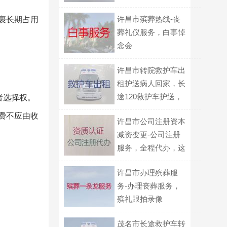
专业代办
许昌市殡葬热线-丧
裹长期占用
葬礼仪服务，白事悼
念会
许昌市转院救护车出
租护送病人回家，长
途120救护车护送，
者选择权。
转院接送
费不应由收
许昌市公司注册资本
减资变更-公司注册
服务，全程代办，这
里靠谱
许昌市办理殡葬服
务-办理丧葬服务，
殡礼跟拍录像
茂名市长途救护车转