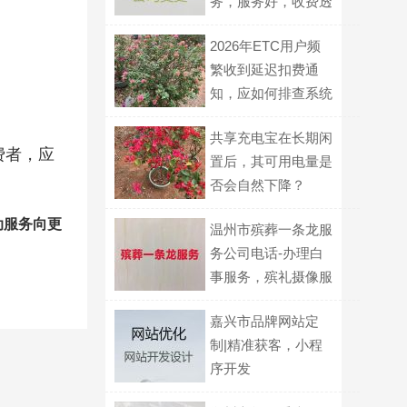
务，服务好，收费透
明
2026年ETC用户频
繁收到延迟扣费通
知，应如何排查系统
问题？
共享充电宝在长期闲
费者，应
置后，其可用电量是
否会自然下降？
动服务向更
温州市殡葬一条龙服
务公司电话-办理白
事服务，殡礼摄像服
务
嘉兴市品牌网站定
制|精准获客，小程
序开发