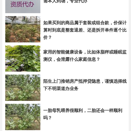
需本人到场，专业代办
如果买到的商品属于套装或组合款，价保计
算时到底是整套退差、还是拆开单件逐个比
价？
家用的智能健康设备，比如体脂秤或睡眠监
测仪，会泄露什么家庭信息？
陌生上门推销房产抵押贷隐患，谨慎选择线
下不明渠道办业务
一胎母乳喂养很顺利，二胎还会一样顺利
吗？