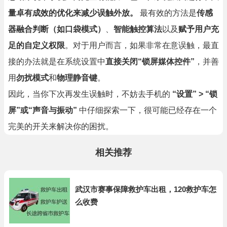
量卓有成效的优化来减少误触外放。
最有效的方法是
传感
器融合判断（如口袋模式）
、
智能触控算法
以及
赋予用户充
足的自定义权限
。对于用户而言，如果非常在意误触，最直
接的办法就是在系统设置中
直接关闭“锁屏媒体控件”
，并善
用
勿扰模式
和
物理静音键
。
因此，当你下次再发生误触时，不妨去手机的
“设置” > “锁
屏”或“声音与振动”
中仔细探索一下，很可能已经存在一个
完美的开关来解决你的困扰。
相关推荐
武汉市赛事保障救护车出租，120救护车怎
么收费