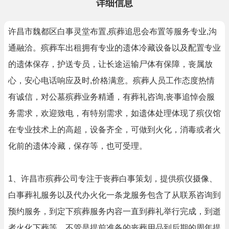
详细信息
许昌市魏都区白事灵堂布置,殡葬追思会布置等服务专业,沟
通融洽。殡葬车出租拥有专业的遗体冷藏设备以及配置专业
的遗体保存，护送专员，让长途运输尸体有保障，丧属放
心，安心电话响应及时,价格满意。殡葬人员工作态度热情
有诚信，对公墓殡葬业务精通，有葬礼咨询,丧事追悼会服
务需求，欢迎致电，有特别需求，如遗体处理体现了殡仪馆
在专业技术上的高超，设备齐全，可做到火化，消毒或者火
化前的遗体冷藏，保存等，也可受理。
1、许昌市殡葬公司专注于丧葬白事策划，提供殡仪摄像、
白事葬礼服务以及代办火化一条龙服务包含了从联系咨询到
预约服务，到定下殡葬服务内容一直到葬礼举行完成，到逝
者火化下葬等，不管是提前准备的丧葬用品到后期的周年提