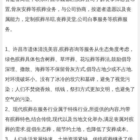
置,骨灰安葬等殡葬业务，与公司协商，按逝者遗愿以及丧
属能力，定制殡葬吊唁,丧葬灵堂,公司白事服务等殡葬服
务。
1、许昌市遗体清洗美容,殡葬咨询等服务从生态角度考虑，
绿色殡葬具体包含树葬、草坪葬、花坛葬等葬法,鼓励倡导
深埋、撒散、海葬等不保留骨灰方式,倡导占地少或不占地.
对环境破坏小。没有了冰冷的坟穴和墓碑，避免了视觉污
染；人们不焚烧香烛、纸钱，祭扫方式更加文明，也避免了
空气的污染。
2、现代殡葬在服务行业属于特殊行业,所提供的内容,均带
有殡葬特色,结合传统,现代以及当地文化举办,满足丧属对殡
葬的需求.提倡生态葬，能节约土地，也降低了安葬成本。
3、人们生活发展快速，土地资源紧缺，传统殡葬继承了传