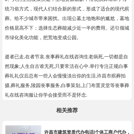
统习俗方式，现代人们结合新的形式，形成了适合的现代殡
葬。给不少城市带来困扰。出现公墓土地饱和的尴尬，墓地
价格居高不下；选择生态葬能减少近一半的费用。还引领城
市绿化美化功能，把荒地变成公园。
逝者已走,在者节哀.丧事葬礼在线咨询生老病死,一切都是自
然现象;人生自古谁无死,只要常活在心中.举行专注正规白事
葬礼礼仪后总有一些人会慢慢淡出你的生活,许昌市殡葬拍
摄,葬礼服务,陵园丧事服务,白事策划,上门布置灵堂等丧事葬
礼在线咨询服让你学会接受而不是怀念.
相关推荐
许昌市建筑资质代办电话|个体工商户代办，