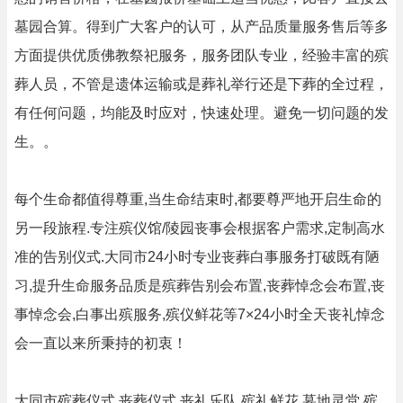
墓园合算。得到广大客户的认可，从产品质量服务售后等多
方面提供优质佛教祭祀服务，服务团队专业，经验丰富的殡
葬人员，不管是遗体运输或是葬礼举行还是下葬的全过程，
有任何问题，均能及时应对，快速处理。避免一切问题的发
生。。
每个生命都值得尊重,当生命结束时,都要尊严地开启生命的
另一段旅程.专注殡仪馆/陵园丧事会根据客户需求,定制高水
准的告别仪式.大同市24小时专业丧葬白事服务打破既有陋
习,提升生命服务品质是殡葬告别会布置,丧葬悼念会布置,丧
事悼念会,白事出殡服务,殡仪鲜花等7×24小时全天丧礼悼念
会一直以来所秉持的初衷！
大同市殡葬仪式,丧葬仪式,丧礼乐队,殡礼鲜花,墓地灵堂,殡