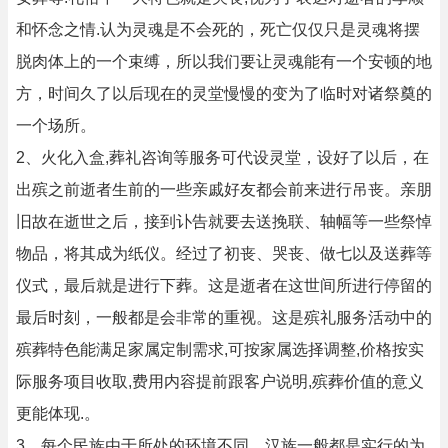
和怀念之情.认为灵魂是不会死的，死亡仅仅只是灵魂将摆
脱肉体上的一个束缚，所以我们要让灵魂能有一个安顿的地
方，时间久了以后现在的灵堂慢慢的变为了临时对诸祭奠的
一个场所。
2、火化入盒,葬礼咨询等服务可代设灵堂，设好了以后，在
出殡之前逝者生前的一些亲戚好友都会前来进行吊丧。亲朋
旧故在逝世之后，接到讣告就要去送挽联、轴幅等一些祭悼
物品，将其成为纸仪。经过了初丧、哭丧、做七以及送葬等
仪式，最后就是进行下葬。这是逝者在这世间所进行停留的
最后时刻，一般都是会非常的重视。这是殡礼服务活动中的
殡葬特色能满足家属定制需求,可按家属选择调整,价格按实
际服务项目收取,费用内容提前跟客户说明,殡葬价值的意义
更能体现.。
3、每个民族由于所处的环境不同，汉族一般都是实行的为