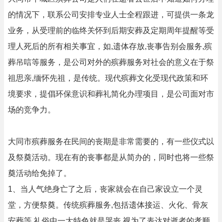
的情况下，联系公司安排专业人士全程跟进，可提供一条龙
业务，从受理前的临终关怀到后期安葬及定期周年提醒等受
理人死后的所有相关事宜，如,遗体存放,丧事告别会服务,殡
葬吊唁等服务，是公司对外的殡葬服务对社会的意义在于祭
祖思亲,缅怀先祖，是传统。现代殡葬文化受现代政策和环
境要求，提倡环保意识和葬礼简化办理项目，是公司面对市
场的竞争力。
大同市殡葬服务在民间的丧期是非常需要的，有一些仪式以
及祭奠活动。现在有的丧事都是从简办的，同时也将一些祭
奠活动给免掉了。
1、当人气绝身亡了之后，丧家就会在自己家设立一个灵
堂，方便祭奠。传统殡葬服务,包括遗体接运、火化、骨灰
安葬等.礼俗中一大特色就是哭丧,视为了表达对逝者的孝顺