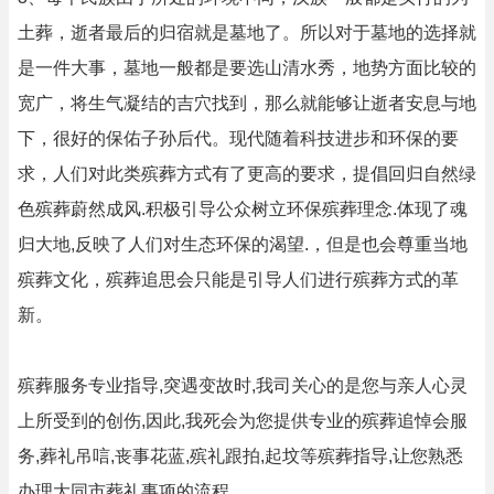
土葬，逝者最后的归宿就是墓地了。所以对于墓地的选择就
是一件大事，墓地一般都是要选山清水秀，地势方面比较的
宽广，将生气凝结的吉穴找到，那么就能够让逝者安息与地
下，很好的保佑子孙后代。现代随着科技进步和环保的要
求，人们对此类殡葬方式有了更高的要求，提倡回归自然绿
色殡葬蔚然成风.积极引导公众树立环保殡葬理念.体现了魂
归大地,反映了人们对生态环保的渴望.，但是也会尊重当地
殡葬文化，殡葬追思会只能是引导人们进行殡葬方式的革
新。
殡葬服务专业指导,突遇变故时,我司关心的是您与亲人心灵
上所受到的创伤,因此,我死会为您提供专业的殡葬追悼会服
务,葬礼吊唁,丧事花蓝,殡礼跟拍,起坟等殡葬指导,让您熟悉
办理大同市葬礼事项的流程.