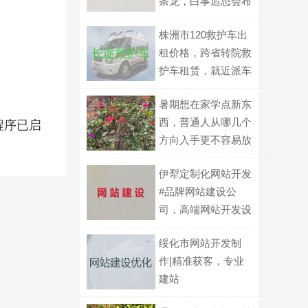
条龙，白事追思会布
置
株洲市120救护车出
租价格，跨省转院救
护车租赁，就近派车
暑期想在家学点新东
西，普通人从哪几个
程序已启
方向入手更不容易放
弃？
伊犁定制化网站开发
#品牌网站建设公
司，高端网站开发设
计
绥化市网站开发制
作|精准获客，专业
建站