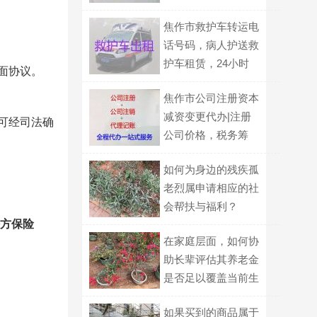
为您服务，收费标准
焦作市救护车转运电
话号码，病人护送救
护车租赁，24小时
面协议。
在线电话
焦作市公司注册资本
减资变更代办|注册
可经司法确
公司价格，税务筹
划，费用透明
如何为身边的残疾孤
老烈属申请相应的社
会帮扶与福利？
方保险
在家庭层面，如何协
助长辈评估其养老金
是否足以覆盖当前生
活成本？
如果买到的商品属于