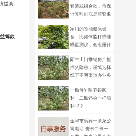
济援助。
套装或组合款，价保
计算时到底是整套退
差、还是拆开单件逐
家用的智能健康设
个比价？
益筹款
备，比如体脂秤或睡
眠监测仪，会泄露什
么家庭信息？
陌生上门推销房产抵
押贷隐患，谨慎选择
线下不明渠道办业务
一胎母乳喂养很顺
利，二胎还会一样顺
利吗？
金华市殡葬一条龙公
司电话-丧事白事一