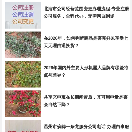
北海市公司经营范围变更办理流程-专业注册
公司服务，全程代办，无需亲自到场
在2026年，如何判断商品是否完好以享受七
天无理由退换货？
2026年国内外主要人形机器人品牌有哪些特
点与差异？
共享充电宝在长期闲置后，其可用电量是否
会自然下降？
温州市殡葬一条龙服务公司电话-办理白事服