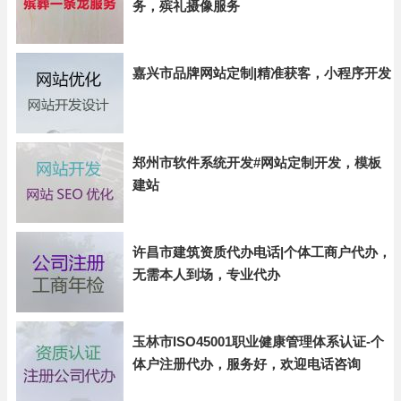
务，殡礼摄像服务
嘉兴市品牌网站定制|精准获客，小程序开发
郑州市软件系统开发#网站定制开发，模板
建站
许昌市建筑资质代办电话|个体工商户代办，
无需本人到场，专业代办
玉林市ISO45001职业健康管理体系认证-个
体户注册代办，服务好，欢迎电话咨询