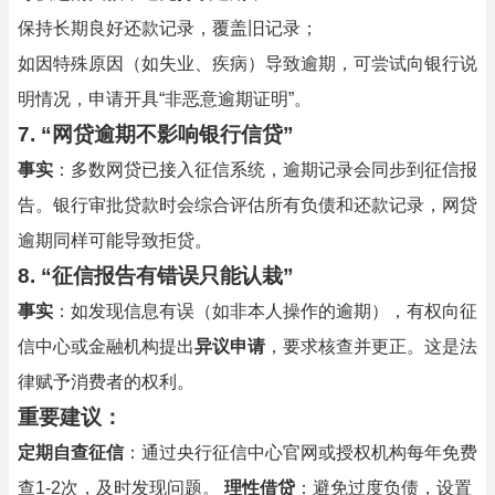
保持长期良好还款记录，覆盖旧记录；
如因特殊原因（如失业、疾病）导致逾期，可尝试向银行说
明情况，申请开具“非恶意逾期证明”。
7. “网贷逾期不影响银行信贷”
事实
：多数网贷已接入征信系统，逾期记录会同步到征信报
告。银行审批贷款时会综合评估所有负债和还款记录，网贷
逾期同样可能导致拒贷。
8. “征信报告有错误只能认栽”
事实
：如发现信息有误（如非本人操作的逾期），有权向征
信中心或金融机构提出
异议申请
，要求核查并更正。这是法
律赋予消费者的权利。
重要建议
：
定期自查征信
：通过央行征信中心官网或授权机构每年免费
查1-2次，及时发现问题。
理性借贷
：避免过度负债，设置