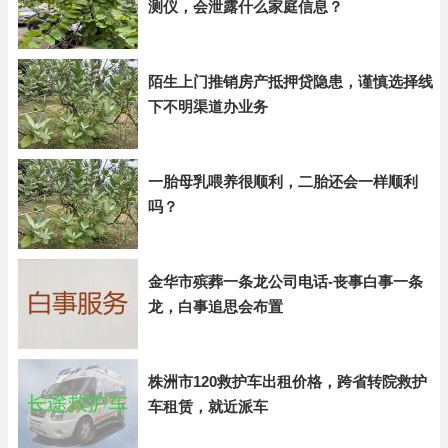
测仪，会泄露什么家庭信息？
陌生上门推销房产抵押贷隐患，谨慎选择线
下不明渠道办业务
一胎母乳喂养很顺利，二胎还会一样顺利
吗？
金华市殡葬一条龙公司电话-丧事白事一条
龙，白事追思会布置
株洲市120救护车出租价格，跨省转院救护
车租赁，就近派车