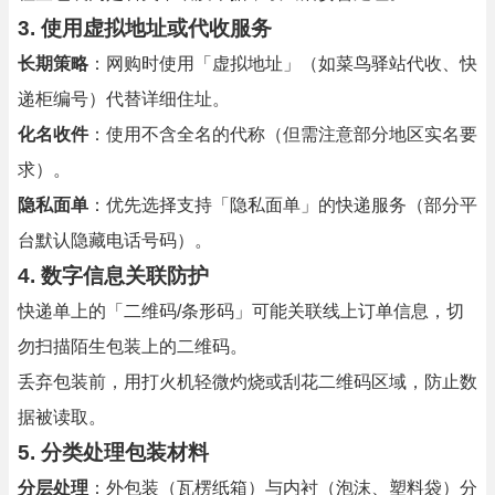
3. 使用虚拟地址或代收服务
长期策略
：网购时使用「虚拟地址」（如菜鸟驿站代收、快
递柜编号）代替详细住址。
化名收件
：使用不含全名的代称（但需注意部分地区实名要
求）。
隐私面单
：优先选择支持「隐私面单」的快递服务（部分平
台默认隐藏电话号码）。
4. 数字信息关联防护
快递单上的「二维码/条形码」可能关联线上订单信息，切
勿扫描陌生包装上的二维码。
丢弃包装前，用打火机轻微灼烧或刮花二维码区域，防止数
据被读取。
5. 分类处理包装材料
分层处理
：外包装（瓦楞纸箱）与内衬（泡沫、塑料袋）分