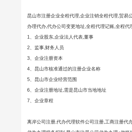
昆山市注册企业全程代理,企业注销全程代理,贸易
办理代办,代办公司变更地址,全程代理记账,全程
1、企业股东,企业法人代表,董事
2、监事,财务人员
3、企业注册资本
4、昆山市核准通过的注册企业名称
5、昆山市企业经营范围
6、企业注册地址,需是昆山市当地地址
7、企业章程
离岸公司注册,代办代理软件公司注册,工商注册代办