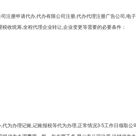
公司注册申请代办,代办有限公司注册,代办代理注册广告公司,电
代理税收统筹,全程代理企业转让,企业变更等需要的必要条件：
,代为办理记账,记账报税等代为办理,正常情况3-5工作日领取公