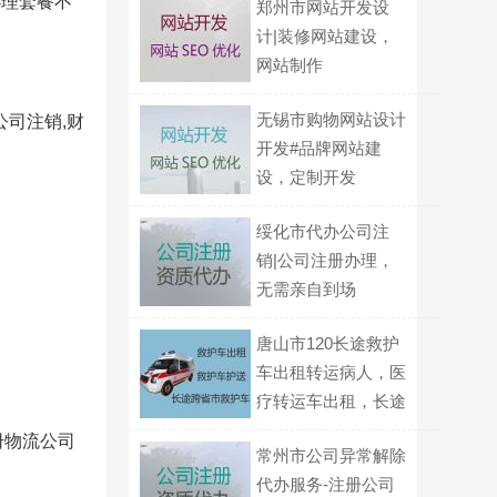
办理套餐不
郑州市网站开发设
计|装修网站建设，
网站制作
无锡市购物网站设计
公司注销,财
开发#品牌网站建
设，定制开发
绥化市代办公司注
销|公司注册办理，
无需亲自到场
唐山市120长途救护
车出租转运病人，医
疗转运车出租，长途
转运回家
册物流公司
常州市公司异常解除
代办服务-注册公司