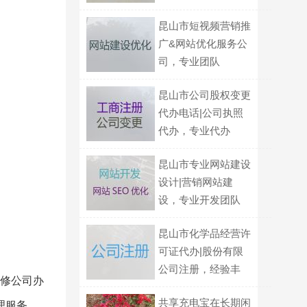
昆山市短视频营销推
广&网站优化服务公
司，专业团队
昆山市公司股权变更
代办电话|公司执照
代办，专业代办
昆山市专业网站建设
设计|营销网站建
设，专业开发团队
昆山市化学品经营许
可证代办|股份有限
公司注册，经验丰
装修公司办
富，快速办理
共享充电宝在长期闲
理服务.