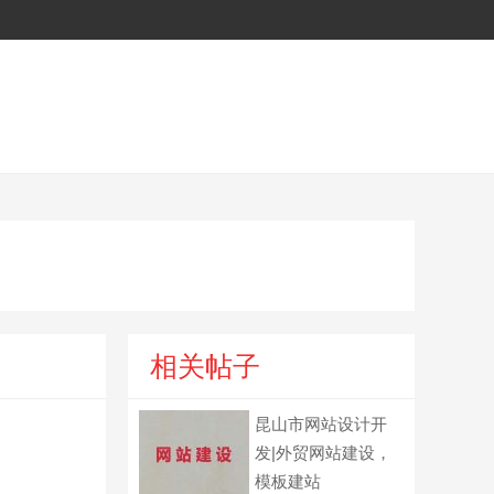
相关帖子
昆山市网站设计开
发|外贸网站建设，
模板建站