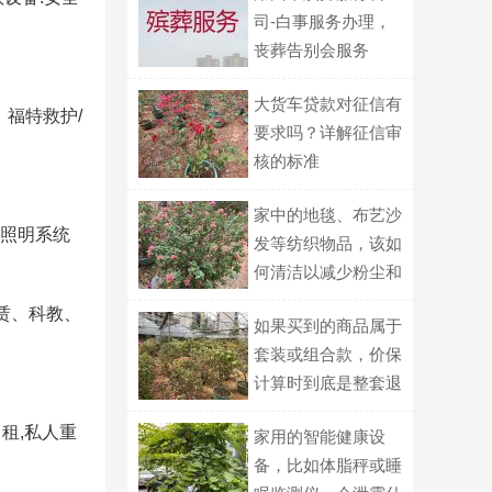
司-白事服务办理，
丧葬告别会服务
大货车贷款对征信有
，福特救护/
要求吗？详解征信审
核的标准
家中的地毯、布艺沙
光照明系统
发等纺织物品，该如
何清洁以减少粉尘和
微生物污染？
赁、科教、
如果买到的商品属于
套装或组合款，价保
计算时到底是整套退
差、还是拆开单件逐
租,私人重
家用的智能健康设
个比价？
备，比如体脂秤或睡