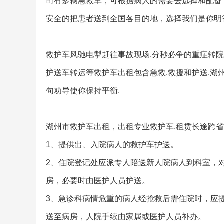
司有多辆急救车，可根据病人的需要去选择和配备
安全的把患者送到全国各目的地，选择我们是你明
救护车风驰电掣赶往事故现场,分秒必争的重症转院救
护送车转运等救护车出租包含急救,救援和护送.湖
句劝导使你保持平衡.
湖州市救护车出租，出租专业救护车,租赁长途跨省
1、提供出、入院病人的救护车护送。
2、住院登记处应派专人陪送新人院病人到科室，
房，必要时由医护人员护送。
3、急诊科病情危重的病人经抢救后需住院时，应
送至病房，人院手续由家属或医护人员补办。