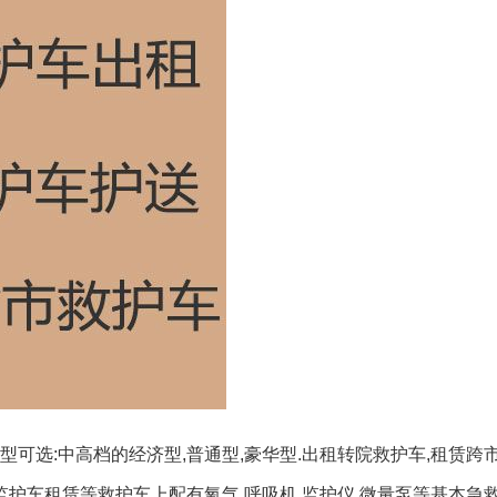
可选:中高档的经济型,普通型,豪华型.出租转院救护车,租赁跨
监护车租赁等救护车上配有氧气,呼吸机,监护仪,微量泵等基本急救