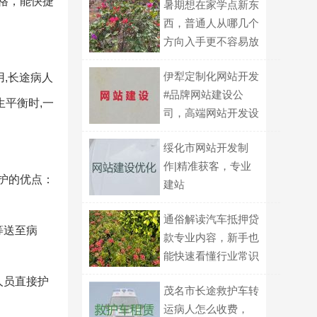
格，能快捷
暑期想在家学点新东
西，普通人从哪几个
方向入手更不容易放
弃？
伊犁定制化网站开发
用,长途病人
#品牌网站建设公
生平衡时,一
司，高端网站开发设
计
绥化市网站开发制
作|精准获客，专业
救护的优点：
建站
通俗解读汽车抵押贷
等送至病
款专业内容，新手也
能快速看懂行业常识
人员直接护
茂名市长途救护车转
运病人怎么收费，