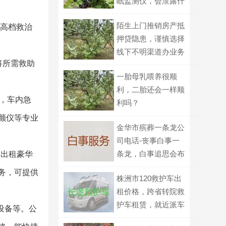
眠监测仪，会泄露什
么家庭信息？
陌生上门推销房产抵
租高档救治
押贷隐患，谨慎选择
线下不明渠道办业务
将所需救助
一胎母乳喂养很顺
利，二胎还会一样顺
，车内急
利吗？
颤仪等专业
金华市殡葬一条龙公
司电话-丧事白事一
条龙，白事追思会布
,出租豪华
置
务，可提供
株洲市120救护车出
租价格，跨省转院救
护车租赁，就近派车
设备等。公