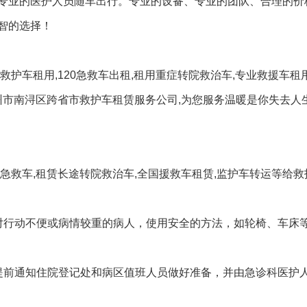
专业的医护人员随车出行。专业的设备、专业的团队、合理的价
智的选择！
护车租用,120急救车出租,租用重症转院救治车,专业救援车租
州市南浔区跨省市救护车租赁服务公司,为您服务温暖是你失去人
急救车,租赁长途转院救治车,全国援救车租赁,监护车转运等给
对行动不便或病情较重的病人，使用安全的方法，如轮椅、车床
提前通知住院登记处和病区值班人员做好准备，并由急诊科医护