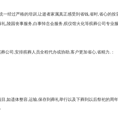
一经过严格的培训,让逝者家属真正感受到省钱,省时,省心的按
葬礼,陵园丧事服务,白事悼念会服务,殡仪馆火化等殡葬公司专业
葬公司,安排殡葬人员全程代办或协助,客户更加省心,省精力.：
目,如遗体整容,运输,保存到葬礼举行以及下葬到以后祭祀的周年
务