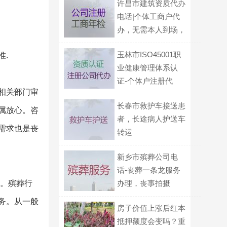
许昌市建筑资质代办
电话|个体工商户代
办，无需本人到场，
专业代办
玉林市ISO45001职
准.
业健康管理体系认
证-个体户注册代
相关部门审
办，服务好，欢迎电
长春市救护车接送患
话咨询
属放心。咨
者，长途病人护送车
的需求也是丧
转运
新乡市殡葬公司电
话-丧葬一条龙服务
地。殡葬行
办理，丧事拍摄
务。从一般
房子价值上涨后红本
抵押额度会变吗？重