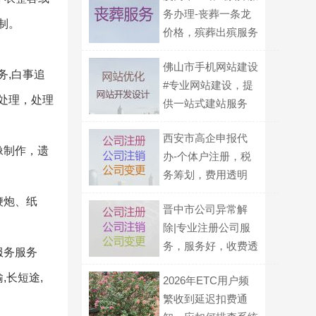
务办理-丧葬一条龙
制。
价格，殡葬出殡服务
佛山市手机网站建设
务,白事追
#专业网站建设，提
处理，处理
供一站式建站服务
西安市高企申报代
像制作，遗
办-个体户注册，税
务筹划，费用透明
鞭炮、纸
晋中市公司异常解
除|专业注册公司服
务，服务好，收费透
服务服务
明
,长短途,
2026年ETC用户频
繁收到延迟扣费通