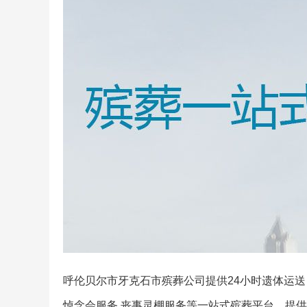
呼伦贝尔市牙克石市殡葬公司提供24小时遗体运
悼念会服务,丧事灵棚服务等一站式殡葬平台，提供