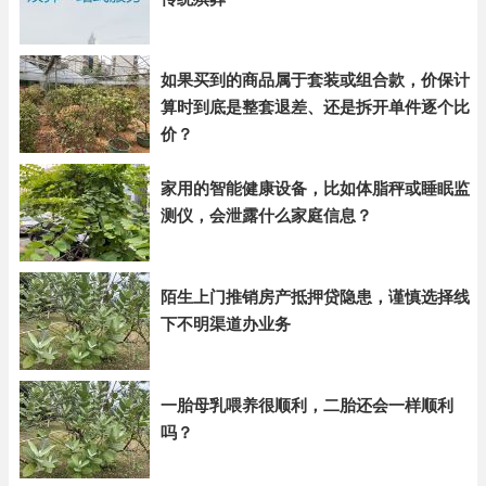
如果买到的商品属于套装或组合款，价保计
算时到底是整套退差、还是拆开单件逐个比
价？
家用的智能健康设备，比如体脂秤或睡眠监
测仪，会泄露什么家庭信息？
陌生上门推销房产抵押贷隐患，谨慎选择线
下不明渠道办业务
一胎母乳喂养很顺利，二胎还会一样顺利
吗？