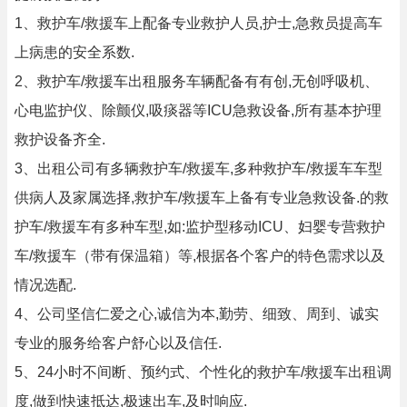
1、救护车/救援车上配备专业救护人员,护士,急救员提高车
上病患的安全系数.
2、救护车/救援车出租服务车辆配备有有创,无创呼吸机、
心电监护仪、除颤仪,吸痰器等ICU急救设备,所有基本护理
救护设备齐全.
3、出租公司有多辆救护车/救援车,多种救护车/救援车车型
供病人及家属选择,救护车/救援车上备有专业急救设备.的救
护车/救援车有多种车型,如:监护型移动ICU、妇婴专营救护
车/救援车（带有保温箱）等,根据各个客户的特色需求以及
情况选配.
4、公司坚信仁爱之心,诚信为本,勤劳、细致、周到、诚实
专业的服务给客户舒心以及信任.
5、24小时不间断、预约式、个性化的救护车/救援车出租调
度,做到快速抵达,极速出车,及时响应.