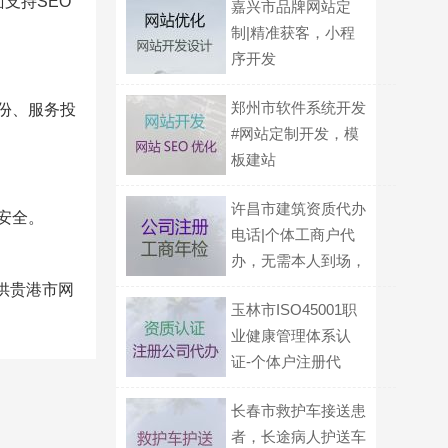
支持SEO
嘉兴市品牌网站定
制|精准获客，小程
序开发
郑州市软件系统开发
份、服务投
#网站定制开发，模
板建站
许昌市建筑资质代办
安全。
电话|个体工商户代
办，无需本人到场，
专业代办
提供贵港市网
玉林市ISO45001职
业健康管理体系认
证-个体户注册代
办，服务好，欢迎电
长春市救护车接送患
话咨询
者，长途病人护送车