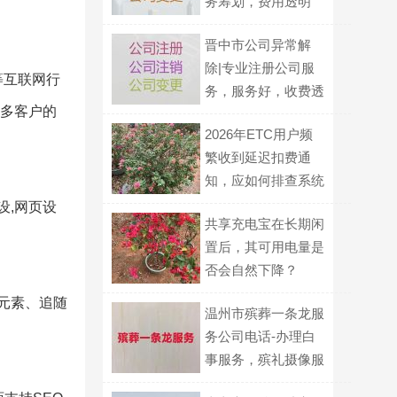
务筹划，费用透明
晋中市公司异常解
除|专业注册公司服
等互联网行
务，服务好，收费透
众多客户的
明
2026年ETC用户频
繁收到延迟扣费通
知，应如何排查系统
问题？
设,网页设
共享充电宝在长期闲
置后，其可用电量是
否会自然下降？
元素、追随
温州市殡葬一条龙服
务公司电话-办理白
事服务，殡礼摄像服
务