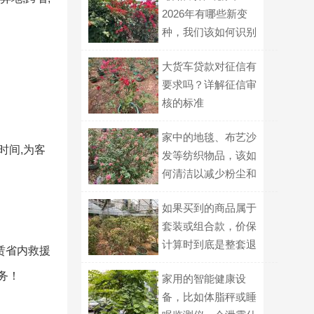
2026年有哪些新变
种，我们该如何识别
并有效规避？
大货车贷款对征信有
要求吗？详解征信审
核的标准
家中的地毯、布艺沙
时间,为客
发等纺织物品，该如
何清洁以减少粉尘和
微生物污染？
如果买到的商品属于
套装或组合款，价保
计算时到底是整套退
赁省内救援
差、还是拆开单件逐
务！
家用的智能健康设
个比价？
备，比如体脂秤或睡