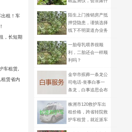
眠监测仪，会泄露什
么家庭信息？
陌生上门推销房产抵
车出租！车
押贷隐患，谨慎选择
！
线下不明渠道办业务
租，长短期
一胎母乳喂养很顺
利，二胎还会一样顺
利吗？
护车租赁,
金华市殡葬一条龙公
,租赁省内
司电话-丧事白事一
条龙，白事追思会布
置
株洲市120救护车出
租价格，跨省转院救
护车租赁，就近派车