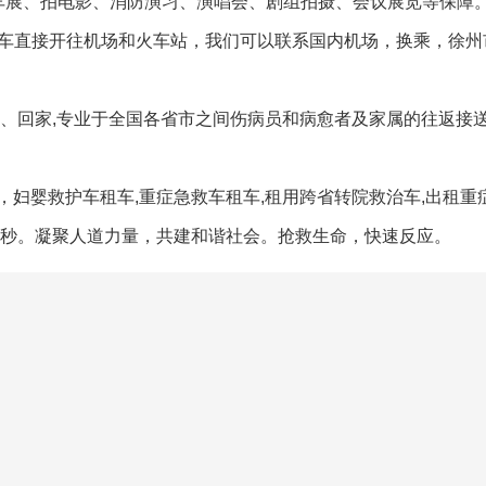
车展、拍电影、消防演习、演唱会、剧组拍摄、会议展览等保障
护车直接开往机场和火车站，我们可以联系国内机场，换乘，徐州
院、回家,专业于全国各省市之间伤病员和病愈者及家属的往返接
妇婴救护车租车,重症急救车租车,租用跨省转院救治车,出租重
夺秒。凝聚人道力量，共建和谐社会。抢救生命，快速反应。