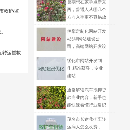
。
暑期想在家学点新东
西，普通人从哪几个
市救护/监
方向入手更不容易放
弃？
伊犁定制化网站开发
送。
#品牌网站建设公
司，高端网站开发设
症转运援救
计
绥化市网站开发制
作|精准获客，专业
建站
通俗解读汽车抵押贷
款专业内容，新手也
能快速看懂行业常识
茂名市长途救护车转
运病人怎么收费，