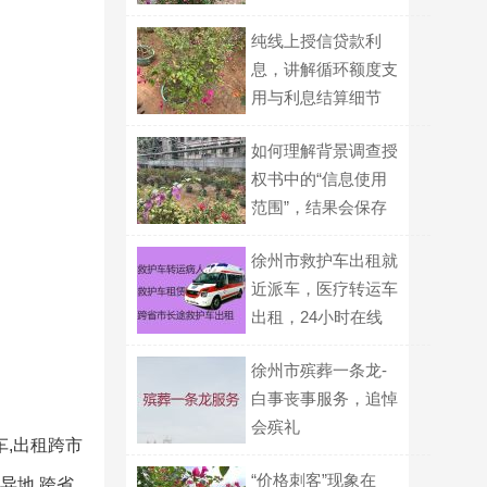
问题？
纯线上授信贷款利
息，讲解循环额度支
用与利息结算细节
如何理解背景调查授
权书中的“信息使用
范围”，结果会保存
多久？
徐州市救护车出租就
近派车，医疗转运车
出租，24小时在线
电话
徐州市殡葬一条龙-
白事丧事服务，追悼
会殡礼
车,出租跨市
“价格刺客”现象在
地,跨省,