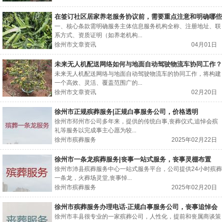
在签订社区居家养老服务协议前，需要重点注意和明确哪些
条款细节？
一、核心条款需明确服务主体信息服务机构全称、注册地址、联
系方式、资质证明（如养老机构...
徐州市文章资讯
04月01日
未来无人机配送网络如何与地面自动驾驶物流车协同工作？
未来无人机配送网络与地面自动驾驶物流车的协同工作，将构建
一个高效、灵活、覆盖范围广的...
徐州市文章资讯
02月20日
徐州市正规殡葬服务|正规白事服务公司，价格透明
徐州市邳州市公司多年来，提供的传统白事,丧葬仪式,追悼会殡
礼等服务以完成事主心愿为较...
徐州市殡葬服务
2025年02月22日
徐州市一条龙殡葬服务|丧事一站式服务，丧事灵棚布置
徐州市沛县殡葬服务中心一站式服务平台，公司提供24小时殡葬
一条龙，火葬场灵堂,丧事悼...
徐州市殡葬服务
2025年02月20日
徐州市殡葬服务办理电话-正规白事服务公司，丧事追悼会
徐州市丰县很专业的一家殡葬公司，人性化，提前和丧属商谈策