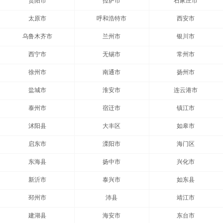
贵阳市
拉萨市
石家庄市
太原市
呼和浩特市
西安市
乌鲁木齐市
兰州市
银川市
西宁市
无锡市
常州市
徐州市
南通市
扬州市
盐城市
淮安市
连云港市
泰州市
宿迁市
镇江市
沭阳县
大丰区
如皋市
启东市
溧阳市
海门区
东海县
扬中市
兴化市
新沂市
泰兴市
如东县
邳州市
沛县
靖江市
建湖县
海安市
东台市