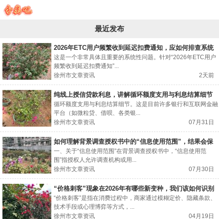
最近发布
2026年ETC用户频繁收到延迟扣费通知，应如何排查系统
问题？
这是一个非常具体且重要的系统性问题。针对“2026年ETC用户
频繁收到延迟扣费通知”...
徐州市文章资讯
2天前
纯线上授信贷款利息，讲解循环额度支用与利息结算细节
循环额度支用与利息结算细节。这是目前许多银行和互联网金融
平台（如微粒贷、借呗、各类银...
徐州市文章资讯
07月31日
如何理解背景调查授权书中的“信息使用范围”，结果会保
存多久？
一、关于“信息使用范围”在背景调查授权书中，“信息使用范
围”指授权人允许调查机构或用...
徐州市文章资讯
07月30日
“价格刺客”现象在2026年有哪些新变种，我们该如何识别
并有效规避？
“价格刺客”是指在消费过程中，商家通过模糊定价、隐藏条款、
技术手段或心理博弈等方式，...
徐州市文章资讯
04月19日