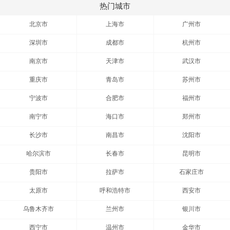
热门城市
北京市
上海市
广州市
深圳市
成都市
杭州市
南京市
天津市
武汉市
重庆市
青岛市
苏州市
宁波市
合肥市
福州市
南宁市
海口市
郑州市
长沙市
南昌市
沈阳市
哈尔滨市
长春市
昆明市
贵阳市
拉萨市
石家庄市
太原市
呼和浩特市
西安市
乌鲁木齐市
兰州市
银川市
西宁市
温州市
金华市