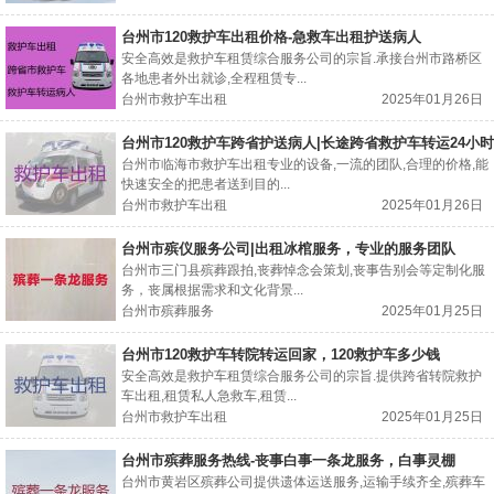
台州市120救护车出租价格-急救车出租护送病人
安全高效是救护车租赁综合服务公司的宗旨.承接台州市路桥区
各地患者外出就诊,全程租赁专...
台州市救护车出租
2025年01月26日
台州市120救护车跨省护送病人|长途跨省救护车转运24小时
服务电话
台州市临海市救护车出租专业的设备,一流的团队,合理的价格,能
快速安全的把患者送到目的...
台州市救护车出租
2025年01月26日
台州市殡仪服务公司|出租冰棺服务，专业的服务团队
台州市三门县殡葬跟拍,丧葬悼念会策划,丧事告别会等定制化服
务，丧属根据需求和文化背景...
台州市殡葬服务
2025年01月25日
台州市120救护车转院转运回家，120救护车多少钱
安全高效是救护车租赁综合服务公司的宗旨.提供跨省转院救护
车出租,租赁私人急救车,租赁...
台州市救护车出租
2025年01月25日
台州市殡葬服务热线-丧事白事一条龙服务，白事灵棚
台州市黄岩区殡葬公司提供遗体运送服务,运输手续齐全,殡葬车