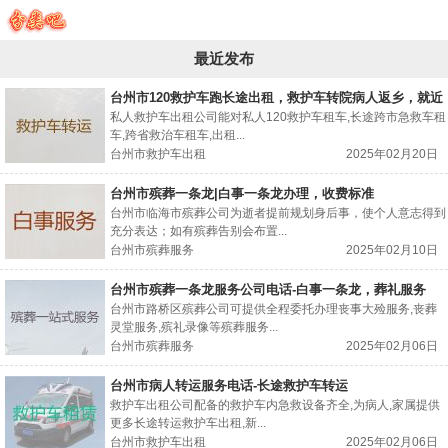
最近发布
台州市120救护车跑长途出租，救护车转院病人返乡，就近
派车
私人救护车出租公司能对私人120救护车租车,长途跨市急救车租
车,跨省救治车租车,出租...
台州市救护车出租
2025年02月20日
台州市殡葬一条龙|白事一条龙办理，收费标准
台州市临海市殡葬公司为逝者提前规划身后事，使个人意志得到
充分表达；如有殡葬告别会布置...
台州市殡葬服务
2025年02月10日
台州市殡葬一条龙服务公司电话-白事一条龙，葬礼服务
台州市路桥区殡葬公司可提供全程委托办理丧事大殓服务,丧葬
灵堂服务,殡礼录像等殡葬服务...
台州市殡葬服务
2025年02月06日
台州市病人转运服务电话-长途救护车转运
救护车出租公司配备的救护车内急救设备齐全,为病人,家属提供
更多长途转运救护车出租,新...
台州市救护车出租
2025年02月06日