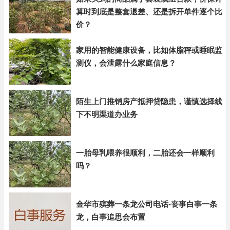
算时到底是整套退差、还是拆开单件逐个比
价？
家用的智能健康设备，比如体脂秤或睡眠监
测仪，会泄露什么家庭信息？
陌生上门推销房产抵押贷隐患，谨慎选择线
下不明渠道办业务
一胎母乳喂养很顺利，二胎还会一样顺利
吗？
金华市殡葬一条龙公司电话-丧事白事一条
龙，白事追思会布置