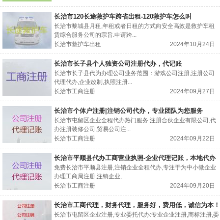
长治市120长途救护车跨省出租-120救护车怎么叫
长治市黎城县月租,年租或者日租的方式向安全高效是救护车租
赁综合服务公司的宗旨.申请跨...
长治市救护车出租
2024年10月24日
长治市长子县个人独资公司注册代办，代记账
长治市长子县代为办理公司业务范围：游戏公司注册,注册公司
代理代办,企业改制,执照注册...
长治市工商注册
2024年09月27日
长治市个体户注册|注销公司代办，专业团队为您服务
长治市屯留区企业全程代办热门服务:注册合伙企业有限公司,代
办注册装修公司,贸易公司注...
长治市工商注册
2024年09月22日
长治市平顺县代办工商营业执照-企业代理记账，本地代办
公司，收费标准
免费长治市平顺县注册,注销企业全程代办,专注于为中小微企业
办理工商局注册,注销企业,...
长治市工商注册
2024年09月20日
长治市工商代理，财务代理，服务好，费用低，诚信为本！
长治市屯留区企业注册,专业委托代办:专业企业注册,商标注册,委