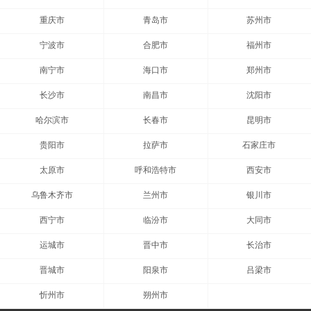
重庆市
青岛市
苏州市
宁波市
合肥市
福州市
南宁市
海口市
郑州市
长沙市
南昌市
沈阳市
哈尔滨市
长春市
昆明市
贵阳市
拉萨市
石家庄市
太原市
呼和浩特市
西安市
乌鲁木齐市
兰州市
银川市
西宁市
临汾市
大同市
运城市
晋中市
长治市
晋城市
阳泉市
吕梁市
忻州市
朔州市