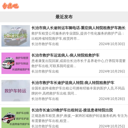
最近发布
长治市病人长途转运车辆电话-重症病人转院租救护车跑长
途
救护车租赁公司服务的专业团队,提供个性化服务的救护产品：
出租跨省转院救护车,租赁跨市...
长治市救护车出租
2024年10月30日
长治市救护车运送病人-病人转院租救护车
患者康复出院回家,或前往长治市长子县养老中心,疗养院等需要
救护车出租,可联系我司提前...
长治市救护车出租
2024年10月29日
长治市救护车长途护送病人转院-病人转院租救护车
全国长途跨省救护车出租公司拥有经验丰富的医护人员,不同品
牌的中,高档救护车出租.我司...
长治市救护车出租
2024年10月28日
长治市长途120救护车出租转运-接送患者转院出院
正规急救车租赁,救护,救援,一家跨区域救护转送服务机构.专注为
有需要救护车出租,租赁...
长治市救护车出租
2024年10月25日