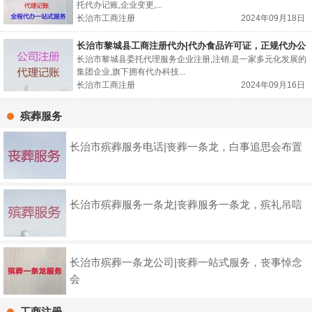
托代办记账,企业变更,...
长治市工商注册
2024年09月18日
长治市黎城县工商注册代办|代办食品许可证，正规代办公
司
长治市黎城县委托代理服务企业注册,注销.是一家多元化发展的
集团企业,旗下拥有代办科技...
长治市工商注册
2024年09月16日
殡葬服务
长治市殡葬服务电话|丧葬一条龙，白事追思会布置
长治市殡葬服务一条龙|丧葬服务一条龙，殡礼吊唁
长治市殡葬一条龙公司|丧葬一站式服务，丧事悼念
会
工商注册